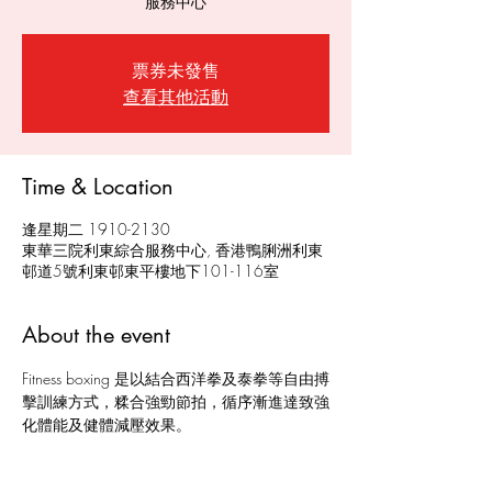
服務中心
票券未發售
查看其他活動
Time & Location
逢星期二 1910-2130
東華三院利東綜合服務中心, 香港鴨脷洲利東
邨道5號利東邨東平樓地下101-116室
About the event
Fitness boxing 是以結合西洋拳及泰拳等自由搏
擊訓練方式，糅合強勁節拍，循序漸進達致強
化體能及健體減壓效果。