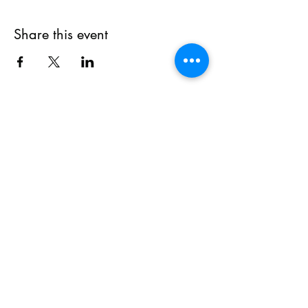
Share this event
創傑拳道會
Eddy's Martial Act
Club
editftwd@gmail.com
Phone :
63318640
Fax :
28746480
Hong Kong Island
©2024 by 創傑跆拳道會Eddy's Taekwondo Club.