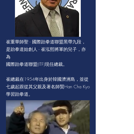
崔重華師聖 - 國際跆拳道聯盟黑帶九段，
是跆拳道始創人 - 崔泓熙將軍的兒子，亦
為
國際跆拳道聯盟(ITF)現任總裁。
崔總裁在1954年出身於韓國濟洲島，並從
七歲起跟從其父親及著名師賢Han Cha Kyo
學習跆拳道。