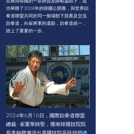
在獲得韓國的一眾師賢及師範協助下，成
功舉辦了2008年的韓國公開賽，與世界跆
拳道聯盟共同於同一個場館下競賽及交流
跆拳道，向崔將軍的遺願，跆拳道統一，
踏上了重要的一步。
2024年6月16日，國際跆拳道聯盟
總裁 - 崔重華師聖，獲南韓國技院院
長李銅燮邀請出席國技院高段頒授儀