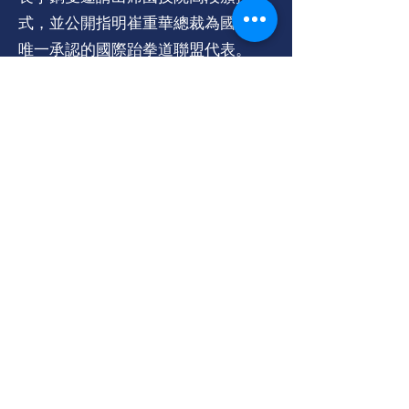
式，並公開指明崔重華總裁為國技院
唯一承認的國際跆拳道聯盟代表。
國技院方面表示，多年來有不同組織
自稱代表國際跆拳道聯盟，與國技院
商討合作事宜，而當中不少僅為個人
或少數群組的代表，而並不能代表整
個國際跆拳道聯盟的屆別。
崔重華總裁所領導的國際跆拳道聯
盟，一直以團結各方為發展目標，並
特別將正統跆拳道帶回原發地為重中
之重，由2010年開始在韓國舉辦了
國際跆拳道聯盟世界賽，並邀請了世
界跆拳道聯盟代表到場參賽。