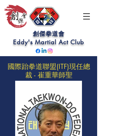
創傑拳道會
Eddy's Martial Act
Club
國際跆拳道聯盟(ITF)現任總
裁 - 崔重華師聖