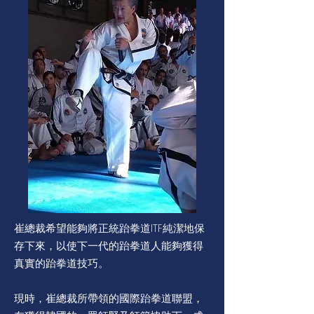
崔總裁希望能夠將正統跆拳道ITF純潔地保
存下來，以使下一代的跆拳道人能夠獲得
真實的跆拳道技巧。
現時，崔總裁所帶領的國際跆拳道聯盟，